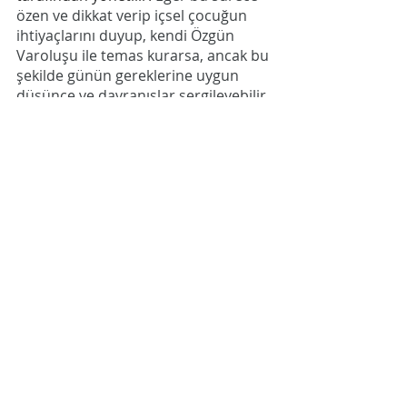
özen ve dikkat verip içsel çocuğun 
ihtiyaçlarını duyup, kendi Özgün 
Varoluşu ile temas kurarsa, ancak bu 
şekilde günün gereklerine uygun 
düşünce ve davranışlar sergileyebilir.
Yaşamında direksiyon başına 
geçerek özgün varoluşu 
gerçekleştirmenin ve ÖzOluş'um 
yolunda yürümenin tek formülü 
budur.
Recent Posts
See All