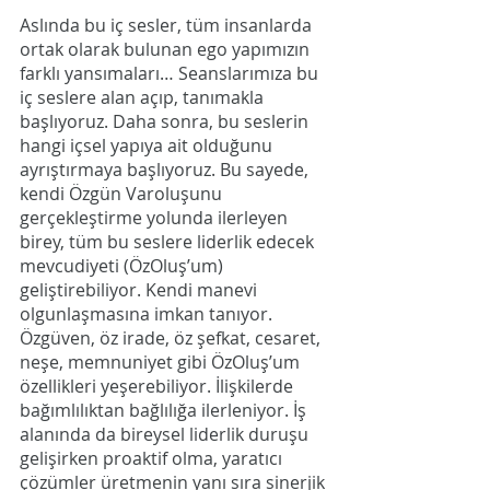
Aslında bu iç sesler, tüm insanlarda 
ortak olarak bulunan ego yapımızın 
farklı yansımaları… Seanslarımıza bu 
iç seslere alan açıp, tanımakla 
başlıyoruz. Daha sonra, bu seslerin 
hangi içsel yapıya ait olduğunu 
ayrıştırmaya başlıyoruz. Bu sayede, 
kendi Özgün Varoluşunu 
gerçekleştirme yolunda ilerleyen 
birey, tüm bu seslere liderlik edecek 
mevcudiyeti (ÖzOluş’um) 
geliştirebiliyor. Kendi manevi 
olgunlaşmasına imkan tanıyor. 
Özgüven, öz irade, öz şefkat, cesaret, 
neşe, memnuniyet gibi ÖzOluş’um 
özellikleri yeşerebiliyor. İlişkilerde 
bağımlılıktan bağlılığa ilerleniyor. İş 
alanında da bireysel liderlik duruşu 
gelişirken proaktif olma, yaratıcı 
çözümler üretmenin yanı sıra sinerjik 