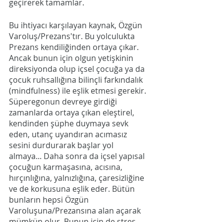
geçirerek tamamlar.
Bu ihtiyacı karşılayan kaynak, Özgün 
Varoluş/Prezans'tır. Bu yolculukta 
Prezans kendiliğinden ortaya çıkar. 
Ancak bunun için olgun yetişkinin 
direksiyonda olup içsel çocuğa ya da 
çocuk ruhsallığına bilinçli farkındalık 
(mindfulness) ile eşlik etmesi gerekir. 
Süperegonun devreye girdiği 
zamanlarda ortaya çıkan eleştirel, 
kendinden şüphe duymaya sevk 
eden, utanç uyandıran acımasız 
sesini durdurarak başlar yol 
almaya... Daha sonra da içsel yapısal 
çocuğun karmaşasına, acısına, 
hırçınlığına, yalnızlığına, çaresizliğine 
ve de korkusuna eşlik eder. Bütün 
bunların hepsi Özgün 
Varoluşuna/Prezansına alan açarak 
mümkün olur. Bunun için de stres 