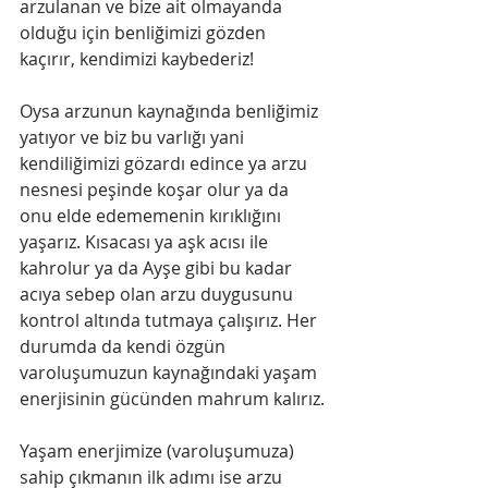
arzulanan ve bize ait olmayand​a 
olduğu için ​benliğimizi​ gözden 
kaçırır, kendimizi kaybederiz!
Oysa​ arzu​nun kaynağında benliğimiz 
yatıyor ve biz bu ​varlığı​ yani 
kendiliğimizi gözardı edince ya arzu 
nesnesi peşinde koşar olur ya da 
onu elde edememenin ​kırıklığını ​
yaşarız. Kısacası ​ya aşk acısı ile 
kahrolur ya da Ayşe gibi bu kadar 
acıya sebep olan ​arzu​ duygusunu 
kontrol altında tutmaya çalışırız. Her 
durumda da kendi ​özgün 
varoluşumuzun​ kaynağındaki yaşam 
enerjisinin gücünden mahrum kalırız.
Yaşam enerjimize (​varoluşumuza)​ 
sahip çıkmanın ilk adımı ise arzu 