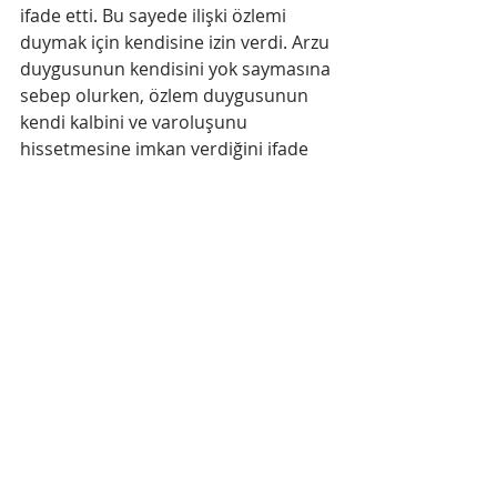
ifade etti. ​Bu sayede ilişki özlemi 
duymak için kendisine izin verdi. A​rzu 
duygusunun kendisini yok saymasına 
sebep olurken, özlem duygusunun 
kendi kalbini ve varoluşunu 
hissetmesine imkan verdiğini ifade 
etti. Bu durumda, hem kendine sahip 
çıkıp hem de hoşlandığı kişilerle 
temas kurmanın kolaylaştığını fark 
etti. Yaralarını​ öz şefkatle​ sarıp 
yakınlık ve sevgi özlemine izin 
verdikçe çevresinde ona ilgi 
duyanlara fırsat vermeye ve flört 
etmeye başladı.
Arzun​un​ ​bedende uyandırdığı 
duygulanım ve enerjinin akışına izin 
verildiğinde, insan doğamızın bir 
tezahürü olan​ Tinsel Eros ​tüm 