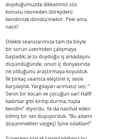
duyduğumuzda dikkatimizi söz 
konusu nesneden (bireyden) 
kendimize döndürmektir. Peki ama 
nasıl?
Dilekle​ s​eanslarımıza tam da böyle 
bir sorun üzerinden çalışmaya 
başladık; arzu duyduğu iş arkadaşını 
düşündüğünde, onun iç dünyasında 
ne olduğunu araştırmaya koyulduk. 
İlk birkaç seansta eleştirel iç sesle 
karşılaştık. Yargılayan acımasız ses; ​“​
Senin bir kocan ve çocuğun var! Hafif 
kadınlar gibi kırıtıp durma, topla 
kendini” diyordu. Ya da nasihat eden 
bilmiş bir ses duyuyorduk. “Bu adamı 
düşünmekten vazgeç! İşine odaklan!”
Süperego​ o​larak tanımladığımız bu 