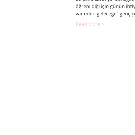
öğrenildiği için günün iht
var eden geleceğe” genç ç
Read More >