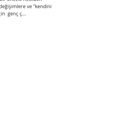
değişimlere ve "kendini 
in  genç ç…