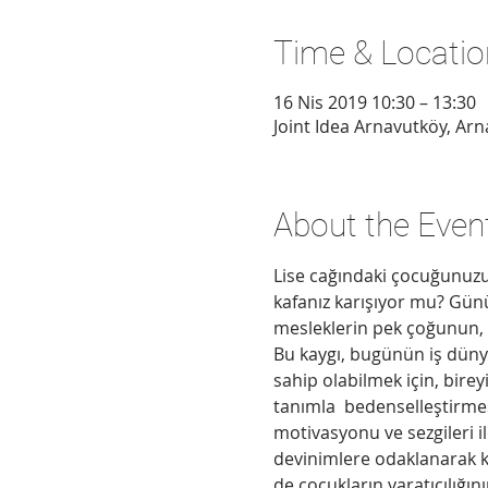
Time & Locatio
16 Nis 2019 10:30 – 13:30
Joint Idea Arnavutköy, Arn
About the Even
Lise cağındaki çocuğunuzun 
kafanız karışıyor mu? Günü
mesleklerin pek çoğunun, 
Bu kaygı, bugünün iş dünya
sahip olabilmek için, birey
tanımla  bedenselleştirmesi
motivasyonu ve sezgileri i
devinimlere odaklanarak k
de çocukların yaratıcılığın