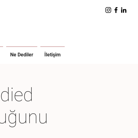
Ne Dediler
İletişim
odied
cuğunu