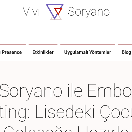
Vivi
Soryano
g Presence
Etkinlikler
Uygulamalı Yöntemler
Blog
 Soryano ile Emb
ting: Lisedeki Ço