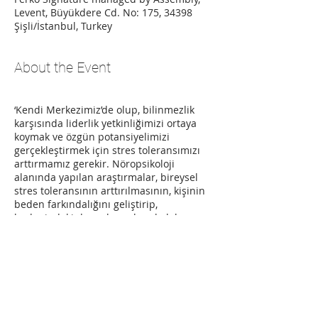
Levent, Büyükdere Cd. No: 175, 34398
Şişli/İstanbul, Turkey
About the Event
‘Kendi Merkezimiz’de olup, bilinmezlik
karşısında liderlik yetkinliğimizi ortaya
koymak ve özgün potansiyelimizi
gerçekleştirmek için stres toleransımızı
arttırmamız gerekir. Nöropsikoloji
alanında yapılan araştırmalar, bireysel
stres toleransının arttırılmasının, kişinin
beden farkındalığını geliştirip,
bedenindeki duygulanımlara kulak
vermesi ve kendini sakinleştirme yetisini
devreye sokarak mümkün olduğunu
ispatlamıştır.
Bu atölyede, sinir sisteminizin biyolojisini
Share This Event
tanıyacak, ‘Merkezlenme Yöntemi’ ile
Stres Tolerans Pencerenizi nasıl