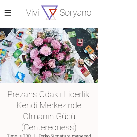
Soryano
Vivi
Prezans Odaklı Liderlik:
Kendi Merkezinde
Olmanın Gücü
(Centeredness)
Time is TBD
  |  
Ferko Signature managed